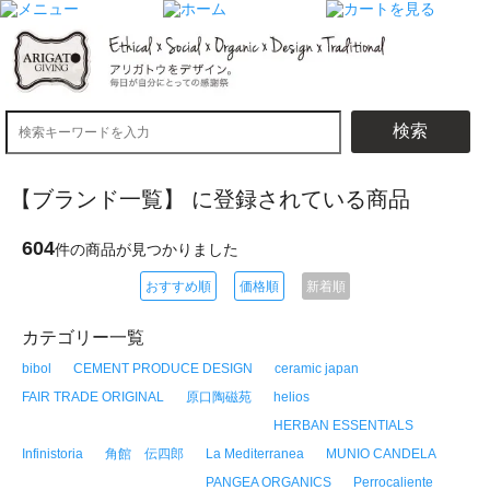
検索
【ブランド一覧】 に登録されている商品
604
件の商品が見つかりました
おすすめ順
価格順
新着順
カテゴリー一覧
bibol
CEMENT PRODUCE DESIGN
ceramic japan
FAIR TRADE ORIGINAL
原口陶磁苑
helios
HERBAN ESSENTIALS
Infinistoria
角館 伝四郎
La Mediterranea
MUNIO CANDELA
PANGEA ORGANICS
Perrocaliente