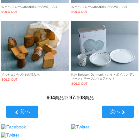
ムーベ フレーム(MOEBE FRAME) A４
ムーベ フレーム(MOEBE FRAME) A５
SOLD OUT
SOLD OUT
メルヒェン/おやまの積み木
Kay Bojesen Denmark（カイ・ボイスン デン
マーク）テーブルウェアセット
SOLD OUT
SOLD OUT
604
97
108
商品中
-
商品
前へ
次へ