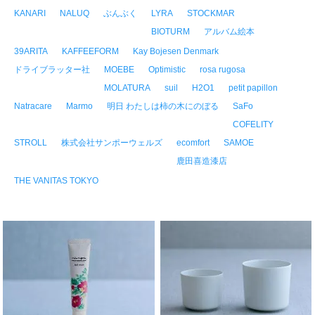
KANARI
NALUQ
ぶんぶく
LYRA
STOCKMAR
BIOTURM
アルバム絵本
39ARITA
KAFFEEFORM
Kay Bojesen Denmark
ドライブラッター社
MOEBE
Optimistic
rosa rugosa
MOLATURA
suil
H2O1
petit papillon
Natracare
Marmo
明日 わたしは柿の木にのぼる
SaFo
COFELITY
STROLL
株式会社サンポーウェルズ
ecomfort
SAMOE
鹿田喜造漆店
THE VANITAS TOKYO