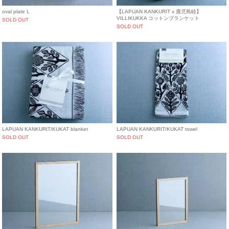
oval plate L
【LAPUAN KANKURIT x 鹿児島睦】
VILLIKUKKA コットンブランケット
SOLD OUT
SOLD OUT
LAPUAN KANKURIT/KUKAT blanket
LAPUAN KANKURIT/KUKAT towel
SOLD OUT
SOLD OUT