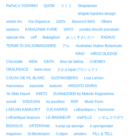
PaPaCo YOSHINO
QUON
りくう
Shaplaneer
shigeki fujishiro design
umelo ihc
Via Organica
100%
4bunno3 BAG
Others
yaetoco
KANAZAWA YURIE
SAYO
yumiko iihoshi porcelain
special mix
caff
Babaghuri
みっくすさいだー
RADIUS
TERME DI SALSOMAGGIORE
アル
Australian Native Botanicals
KINO
HIROCOLEDGE
Chicolatte
WDH
KINTA
fleur de fatima
CHEMEX
ORALPEACE
kami-mon
さかえegaoプロジェクト
COUSU DE FIL BLANC
GUSTAVSBERG
Lisa Larson
marumasu
kauniste
kubomi
ARIGATO GIVING
Ye Olde Haunt
KINTO
ZUAN&ZOKEI by Makoto Kagoshima
sonett
SODASAN
mi woollies
RDF
Wurtz Form
LAPUAN KANKURIT
D.R.HARRIS
Lothantique L' Harmonie
Lothantique toujours
LE BAIGNEUR
sisiFILLE
シサムコウボウ
BIOSOLIS
URTEKRAM
e.pop-up sponge
e.spongewipe
majamoo
Dr.Beckmann
Cutipol
amabro
FILL & TELL