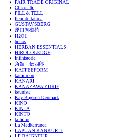
FAIR TRADE ORIGINAL
Chicolatte
FILL & TELL
fleur de fatima
GUSTAVSBERG
原口陶磁苑
H2O1
helios
HERBAN ESSENTIALS
HIROCOLEDGE
Infinistoria
角館 伝四郎
KAFFEEFORM
kami-mon
KANARI
KANAZAWA YURIE
kauniste
Kay Bojesen Denmark
KINO
KINTA
KINTO
kubomi
La Mediterranea
LAPUAN KANKURIT
LE BAIGNEUR