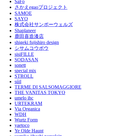
SaFo
さかえegaoプロジェクト
SAMOE
SAYO
株式会社サンポーウェルズ
Shaplaneer
鹿田喜造漆店
shigeki fujishiro design
シサムコウボウ
sisiFILLE
SODASAN
sonett
special mix
STROLL
súil
TERME DI SALSOMAGGIORE
THE VANITAS TOKYO
umelo ihc
URTEKRAM
Via Organica
WDH
Wurtz Form
yaetoco
Ye Olde Haunt