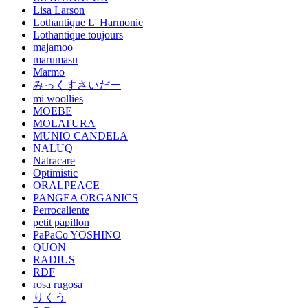
Lisa Larson
Lothantique L' Harmonie
Lothantique toujours
majamoo
marumasu
Marmo
みっくすさいだー
mi woollies
MOEBE
MOLATURA
MUNIO CANDELA
NALUQ
Natracare
Optimistic
ORALPEACE
PANGEA ORGANICS
Perrocaliente
petit papillon
PaPaCo YOSHINO
QUON
RADIUS
RDF
rosa rugosa
りくう