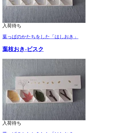
入荷待ち
葉っぱのかたちをした「はしおき」
葉枝おき-ビスク
入荷待ち