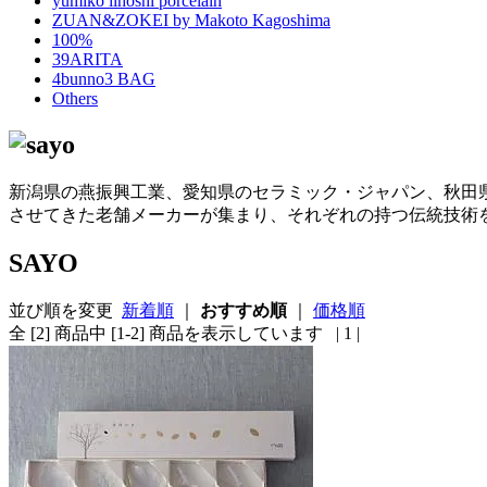
yumiko iihoshi porcelain
ZUAN&ZOKEI by Makoto Kagoshima
100%
39ARITA
4bunno3 BAG
Others
新潟県の燕振興工業、愛知県のセラミック・ジャパン、秋田
させてきた老舗メーカーが集まり、それぞれの持つ伝統技術
SAYO
並び順を変更
新着順
｜
おすすめ順
｜
価格順
全 [2] 商品中 [1-2] 商品を表示しています
| 1 |