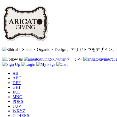
All
ABC
DEF
GHI
JKL
MNO
PQRS
TUV
WXYZ
OTHERS