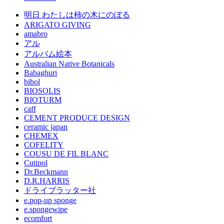
明日 わたしは柿の木にのぼる
ARIGATO GIVING
amabro
アル
アルバム絵本
Australian Native Botanicals
Babaghuri
bibol
BIOSOLIS
BIOTURM
caff
CEMENT PRODUCE DESIGN
ceramic japan
CHEMEX
COFELITY
COUSU DE FIL BLANC
Cutipol
Dr.Beckmann
D.R.HARRIS
ドライブラッター社
e.pop-up sponge
e.spongewipe
ecomfort