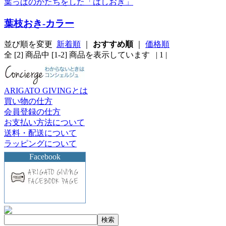
葉っぱのかたちをした「はしおき」
葉枝おき-カラー
並び順を変更
新着順
｜
おすすめ順
｜
価格順
全 [2] 商品中 [1-2] 商品を表示しています
| 1 |
ARIGATO GIVINGとは
買い物の仕方
会員登録の仕方
お支払い方法について
送料・配送について
ラッピングについて
Facebook