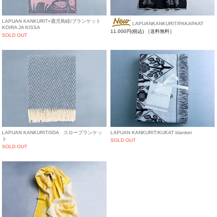
LAPUAN KANKURIT×鹿児島睦/ブランケット
LAPUANKANKURIT/PAKAPAAT
KOIRA JA KISSA
11,000円(税込)
［送料無料］
SOLD OUT
LAPUAN KANKURIT/IIDA スローブランケッ
LAPUAN KANKURIT/KUKAT blanket
ト
SOLD OUT
SOLD OUT