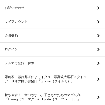
お問い合わせ
マイアカウント
会員登録
ログイン
メルマガ登録・解除
彫刻家・藤好邦江によるイタリア最高級大理石スタトゥ
アーリオの白いお猪口「guirmo（グイルモ）」
持ちやすく、食べやすい。子どものためのマグ&プレート
『U mug（ユーマグ）& U plate（ユープレート）』