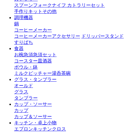
スプーン
フォーク
ナイフ
カトラリーセット
手作りキット
その他
調理機器
鍋
コーヒーメーカー
コーヒーメーカーアクセサリー
ドリッパースタンド
すりばち
食器
お椀
急須
急須セット
コースター
皿
酒器
ボウル・鉢
ミルクピッチャー
湯呑茶碗
グラス・タンブラー
オールド
グラス
タンブラー
カップ・ソーサー
カップ
カップ＆ソーサー
キッチン・卓上小物
エプロン
キッチンクロス