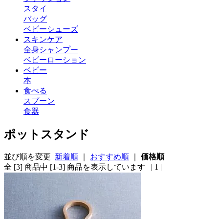
スタイ
バッグ
ベビーシューズ
スキンケア
全身シャンプー
ベビーローション
ベビー
本
食べる
スプーン
食器
ポットスタンド
並び順を変更
新着順
｜
おすすめ順
｜
価格順
全 [3] 商品中 [1-3] 商品を表示しています
| 1 |