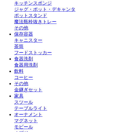
キッチンスポンジ
ジャグ・ポット・デキャンタ
ポットスタンド
魔法瓶
栓抜き
トレー
その他
保存容器
キャニスター
茶筒
フードストッカー
食器洗剤
食器用洗剤
飲料
コーヒー
その他
金継ぎセット
家具
スツール
テーブルライト
オーナメント
マグネット
モビール