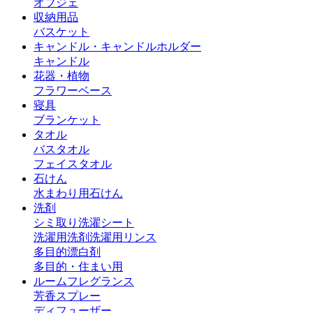
オブジェ
収納用品
バスケット
キャンドル・キャンドルホルダー
キャンドル
花器・植物
フラワーベース
寝具
ブランケット
タオル
バスタオル
フェイスタオル
石けん
水まわり用石けん
洗剤
シミ取り
洗濯シート
洗濯用洗剤
洗濯用リンス
多目的漂白剤
多目的・住まい用
ルームフレグランス
芳香スプレー
ディフューザー