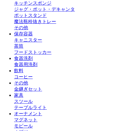
キッチンスポンジ
ジャグ・ポット・デキャンタ
ポットスタンド
魔法瓶
栓抜き
トレー
その他
保存容器
キャニスター
茶筒
フードストッカー
食器洗剤
食器用洗剤
飲料
コーヒー
その他
金継ぎセット
家具
スツール
テーブルライト
オーナメント
マグネット
モビール