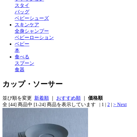
スタイ
バッグ
ベビーシューズ
スキンケア
全身シャンプー
ベビーローション
ベビー
本
食べる
スプーン
食器
カップ・ソーサー
並び順を変更
新着順
｜
おすすめ順
｜
価格順
全 [44] 商品中 [1-24] 商品を表示しています
| 1 |
2
|
> Next