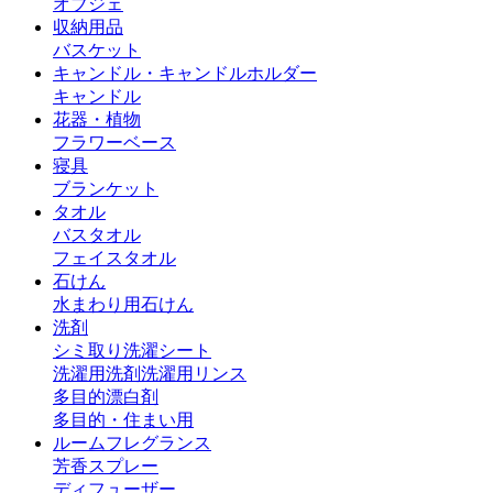
オブジェ
収納用品
バスケット
キャンドル・キャンドルホルダー
キャンドル
花器・植物
フラワーベース
寝具
ブランケット
タオル
バスタオル
フェイスタオル
石けん
水まわり用石けん
洗剤
シミ取り
洗濯シート
洗濯用洗剤
洗濯用リンス
多目的漂白剤
多目的・住まい用
ルームフレグランス
芳香スプレー
ディフューザー