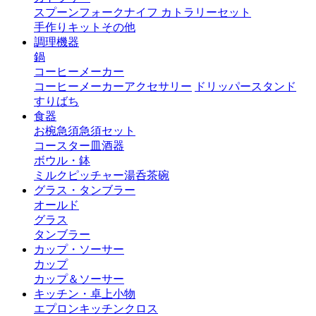
スプーン
フォーク
ナイフ
カトラリーセット
手作りキット
その他
調理機器
鍋
コーヒーメーカー
コーヒーメーカーアクセサリー
ドリッパースタンド
すりばち
食器
お椀
急須
急須セット
コースター
皿
酒器
ボウル・鉢
ミルクピッチャー
湯呑茶碗
グラス・タンブラー
オールド
グラス
タンブラー
カップ・ソーサー
カップ
カップ＆ソーサー
キッチン・卓上小物
エプロン
キッチンクロス