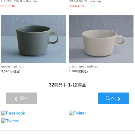
OXYMORON II coffee cup
OXYMORON II tea cup
SOLD OUT
SOLD OUT
unjour matin cup
unjour apres midi cup
3,520円(税込)
3,300円(税込)
32
1
12
商品中
-
商品
前へ
次へ