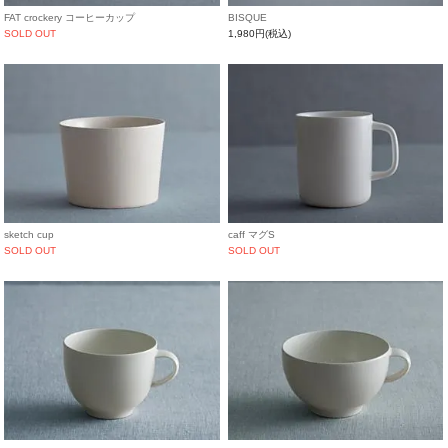
FAT crockery コーヒーカップ
BISQUE
SOLD OUT
1,980円(税込)
sketch cup
caff マグS
SOLD OUT
SOLD OUT