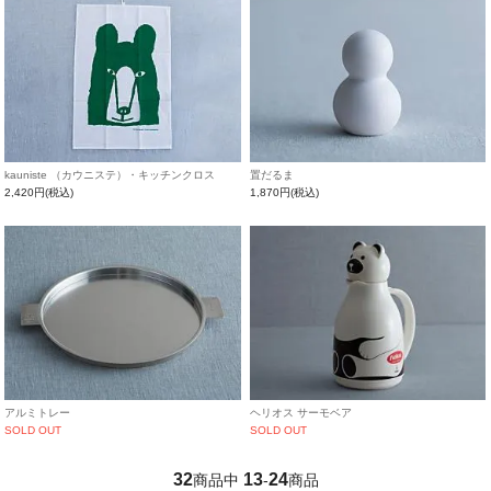
kauniste （カウニステ）・キッチンクロス
置だるま
2,420円(税込)
1,870円(税込)
アルミトレー
ヘリオス サーモベア
SOLD OUT
SOLD OUT
32
13
24
商品中
-
商品