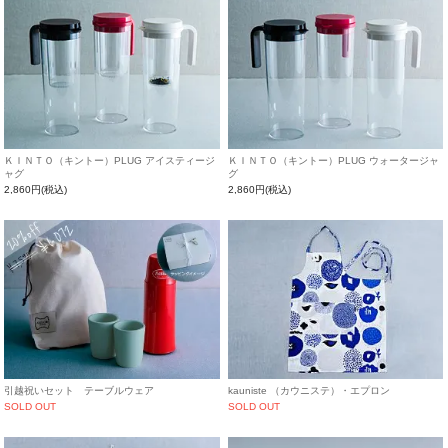
ＫＩＮＴＯ（キントー）PLUG アイスティージ
ＫＩＮＴＯ（キントー）PLUG ウォータージャ
ャグ
グ
2,860円(税込)
2,860円(税込)
引越祝いセット テーブルウェア
kauniste （カウニステ）・エプロン
SOLD OUT
SOLD OUT