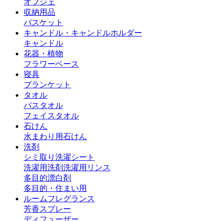
オブジェ
収納用品
バスケット
キャンドル・キャンドルホルダー
キャンドル
花器・植物
フラワーベース
寝具
ブランケット
タオル
バスタオル
フェイスタオル
石けん
水まわり用石けん
洗剤
シミ取り
洗濯シート
洗濯用洗剤
洗濯用リンス
多目的漂白剤
多目的・住まい用
ルームフレグランス
芳香スプレー
ディフューザー