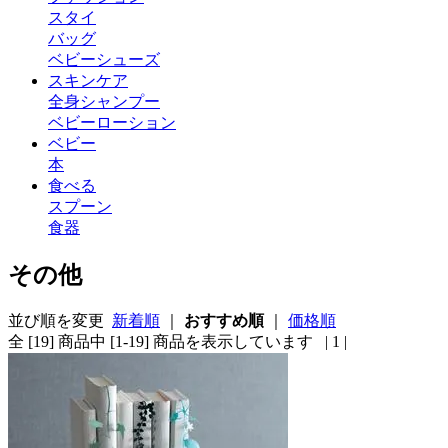
スタイ
バッグ
ベビーシューズ
スキンケア
全身シャンプー
ベビーローション
ベビー
本
食べる
スプーン
食器
その他
並び順を変更
新着順
｜
おすすめ順
｜
価格順
全 [19] 商品中 [1-19] 商品を表示しています
| 1 |