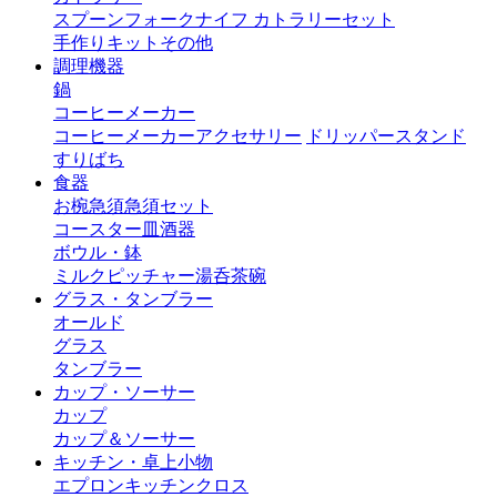
スプーン
フォーク
ナイフ
カトラリーセット
手作りキット
その他
調理機器
鍋
コーヒーメーカー
コーヒーメーカーアクセサリー
ドリッパースタンド
すりばち
食器
お椀
急須
急須セット
コースター
皿
酒器
ボウル・鉢
ミルクピッチャー
湯呑茶碗
グラス・タンブラー
オールド
グラス
タンブラー
カップ・ソーサー
カップ
カップ＆ソーサー
キッチン・卓上小物
エプロン
キッチンクロス