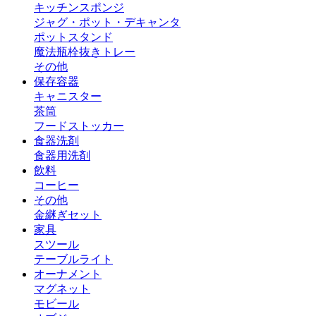
キッチンスポンジ
ジャグ・ポット・デキャンタ
ポットスタンド
魔法瓶
栓抜き
トレー
その他
保存容器
キャニスター
茶筒
フードストッカー
食器洗剤
食器用洗剤
飲料
コーヒー
その他
金継ぎセット
家具
スツール
テーブルライト
オーナメント
マグネット
モビール