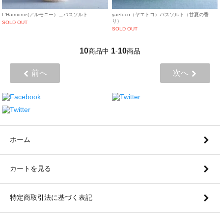
L'Harmonie(アルモニー）＿バスソルト
yaetoco（ヤエトコ）バスソルト（甘夏の香
り）
SOLD OUT
SOLD OUT
10
1
10
商品中
-
商品
前へ
次へ
ホーム
カートを見る
特定商取引法に基づく表記