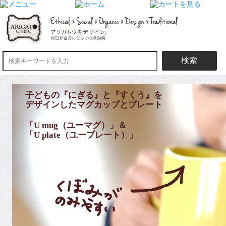
検索
子どもの『にぎる』と『すくう』を
デザインしたマグカップとプレート
「U mug（ユーマグ）」＆
「U plate（ユープレート）」