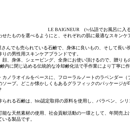
LE BAIGNEUR (≒仏語でお風呂
せたものを選べるようにと、それぞれの肌に最適なスキンケアを目
般に床屋さんでも売られている石鹸で、身体に良いもの、そして長
作りの男性用スキンケアブランドです。
、顔、身体、シェービング、全身にお使い頂けるので、贈りも
石鹸内に閉じ込める伝統的な冷却鹸化法で手作業により丁寧に
・カノラオイルをベースに、フローラルノートのラベンダー（
のソープ。どこか懐かしくもあるグラフィックのパッケージが
？
られる石鹸は、bio認定取得の原料を使用し、パラベン、シリ
可能な天然素材の使用、社会貢献活動の一環として、年間売上
ている製品です。