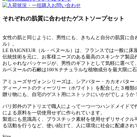
それぞれの肌質に合わせたゲストソープセット
女性の肌と同じように、男性にも、きちんと自分の肌質に合わ
ル）。
LE BAIGNEUR（ル・ベヌール）は、フランスでは一
伝統技術を元に、お客様ニーズのある最高のスキンケア製品
おしゃれなパッケージが、男性のギフトとして気軽に選べて
ルベヌールの石鹸は100％ナチュラルな植物成分を最大限に
アミューズサヴォンシリーズは、シアバター・カカオバター
ディーノートのティーツリー（ホワイト）を配合した３種類
贈り物にも、自宅のゲスト用にストックにいかがでしょうか
パリ郊外のアトリエで職人によって一つ一つハンドメイドで作
による原料を一切使用せずに作られています。
製造にも意識高く、プラスチック素材を使用せずリサイクル
る活動を行うなど、使い続けて、人に環境に社会に配慮され
Size