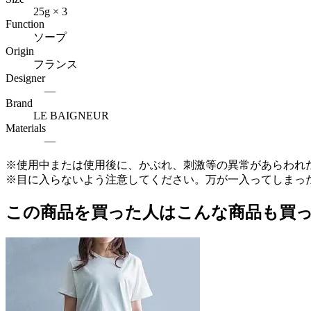
25g × 3
Function
ソープ
Origin
フランス
Designer
―
Brand
LE BAIGNEUR
Materials
―
※使用中または使用後に、かぶれ、刺激等の異常があらわれ
※目に入らないよう注意してください。万が一入ってしまっ
この商品を買った人はこんな商品も買