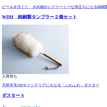
ビールを注ぐと、きめ細かいクリーミーな泡立ちになる純銅
WDH 純銅製タンブラー２個セット
入荷待ち
天然羊毛100％インテリアにもなる「ふわふわ」ダスター
ダスター S