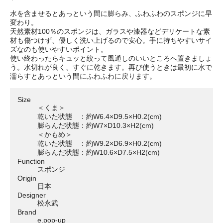
水を含ませるとあっという間に膨らみ、ふわふわのスポンジに早
変わり。
天然素材100％のスポンジは、ガラスや漆器などデリケートな素
材も傷つけず、優しく洗い上げるので安心。手に持ちやすいサイ
ズなのも使いやすいポイント。
使い終わったらキュッと絞って風通しのいいところへ置きましょ
う。水切れが良く、すぐに乾きます。再び使うときは最初に水で
濡らすとあっという間にふわふわに戻ります。
Size
＜くま＞
乾いた状態 ：約W6.4×D9.5×H0.2(cm)
膨らんだ状態：約W7×D10.3×H2(cm)
＜かもめ＞
乾いた状態 ：約W9.2×D6.9×H0.2(cm)
膨らんだ状態：約W10.6×D7.5×H2(cm)
Function
スポンジ
Origin
日本
Designer
松永武
Brand
e.pop-up