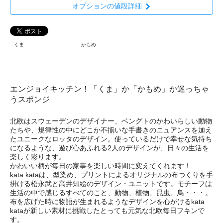
オプションの値段詳細
くま
かもめ
エンジョイキッチン！「くま」か「かもめ」か迷っちゃ
うスポンジ
北欧はスウェーデンのデザイナー、ベングトのかわいらしい動物
たちや、規律性の中にどこか不揃いな手書きのニュアンスを加え
たユニークなロッタのデザイン。使っているだけで幸せな気持ち
になるような、遊び心あふれる2人のデザインが、日々の生活を
楽しく彩ります。
かわいい柄が毎日の家事を楽しい時間に変えてくれます！
kata kataは、型染め、プリントによるオリジナルの布つくりを手
掛ける松永武と高井知絵のデザイン・ユニットです。モチーフは
生活の中で感じるすべてのこと、動物、植物、昆虫、鳥・・・。
布を広げた時に物語が生まれるようなデザインを心がけるkata
kataが新しい素材に挑戦したとっても元気な北欧毎日フキンで
す。