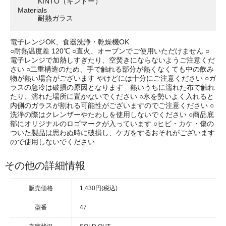
KINTO（キントー）
Materials
耐熱ガラス
電子レンジOK、食器洗浄・乾燥機OK
○耐熱温度差 120℃ ○直火、オーブンでご使用いただけません ○
電子レンジで加熱しすぎたり、空焚きにならないようご注意くだ
さい ○二重構造のため、手で触れる部分が熱くなくても中の飲み
物が熱い場合がございます やけどには十分にご注意ください ○ガ
ラスの急冷は破損の原因となります 熱いうちに濡れた布で触れ
たり、濡れた場所に置かないでください ○氷を勢いよく入れると
内側のガラスが割れる可能性がございますのでご注意ください ○
洗浄の際はクレンザーやたわしを使用しないでください ○商品底
部にオリジナルのロゴマークが入っています ○ヒビ・カケ・傷の
ついた製品は思わぬ時に破損し、ケガをするおそれがございます
ので使用しないでください
その他の詳細情報
販売価格
1,430円(税込)
型番
47