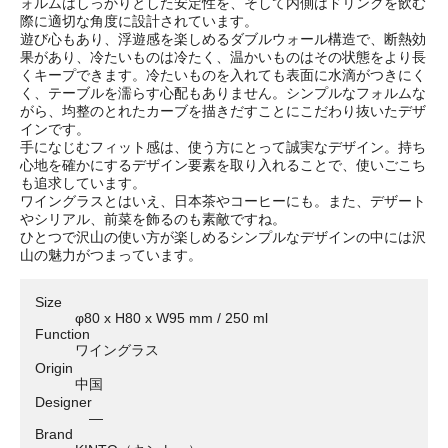
ォルムはしっかりとした安定性を、そして内側はドリンクを飲む
際に適切な角度に設計されています。
遊び心もあり、浮遊感を楽しめるダブルウォール構造で、断熱効
果があり、冷たいものは冷たく、温かいものはその状態をより長
くキープできます。冷たいものを入れても表面に水滴がつきにく
く、テーブルを濡らす心配もありません。シンプルなフォルムな
がら、均整のとれたカーブを描きだすことにこだわり抜いたデザ
インです。
手になじむフィット感は、使う方にとって誠実なデザイン。持ち
心地を確かにするデザイン要素を取り入れることで、使いごこち
も追求しています。
ワイングラスとはいえ、日本茶やコーヒーにも。また、デザート
やシリアル、前菜を飾るのも素敵ですね。
ひとつで沢山の使い方が楽しめるシンプルなデザインの中には沢
山の魅力がつまっています。
Size
φ80 x H80 x W95 mm / 250 ml
Function
ワイングラス
Origin
中国
Designer
―
Brand