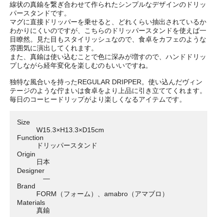
線状の真鍮を繋ぎ合わせて作られたシンプルなデザインのドリッ
パースタンドです。
マグに直接ドリッパーを乗せると、どれくらい抽出されているか
わかりにくいのですが、こちらのドリッパースタンドを使えば一
目瞭然。見た目もスタイリッシュなので、食卓をカフェのような
雰囲気に演出してくれます。
また、真鍮は使い込むことで色に深みが増すので、ハンドドリッ
プしながら経年変化を楽しむのもいいですね。
独特な風合いを持ったREGULAR DRIPPER。使い込んだヴィン
テージのような佇まいは食卓をより上品に引き立ててくれます。
毎日のコーヒードリップがより楽しくなるアイテムです。
Size
W15.3×H13.3×D15cm
Function
ドリッパースタンド
Origin
日本
Designer
―
Brand
FORM（フォーム）、amabro（アマブロ）
Materials
真鍮