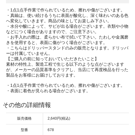
・1点1点手作業で作られているため、擦れや傷がございます。
・真鍮は、使い続けるうちに表面が酸化し、深く味わいのある色
へ変化していきます。商品の味としてお楽しみ下さい。
・水分や酸によって、サビが出る場合がございます。衣類や小物
などにつく場合がありますので、ご注意下さい。
・お手入れの際は、柔らかい布で拭いて下さい。たわしや金属磨
きを使用すると、表面に傷がつく場合がございます。
・こちらはドリッパースタンドのみの販売となります。ドリッパ
ーは付属していません。
【ご購入の前に知っておいていただきたいこと】
素材の特性上、製造工程で生じる以下のような点がございます
が、メーカーの品質基準をクリアし、当店にて再度検品を行った
製品をお客様にお届けしております。
・1点1点手作業で作られているため、擦れや傷がございます。
・表面に着色が見られる場合がございます。
その他の詳細情報
販売価格
2,640円(税込)
型番
678