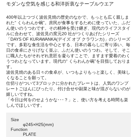
モダンな空気を感じる和洋折衷なテーブルウエア
400年以上つづく波佐見焼の歴史のなかで、もっとも広く親しま
れた“ くらわんか碗”。庶民が食事をするために使っていた、ふだ
ん使いのうつわです。その精神を受け継ぎ、現代のライフスタイ
ルに合わせて、波佐見の窯元20 社がつくりあげたシリーズ
「DAYS OF KURAWANKA(デイズ オブ クラワンカ)」のシリーズ
です。多彩な食生活を中心とする、日本の暮らしに寄り添い、毎
日の食卓にさりげなく並ぶ、ふだん使いのうつわ。そして、そこ
に職人たちがそれぞれ意匠を凝らすことで、ますます愛着のわく
うつわとなっています。現代の“ くらわんか碗”を目指しておりま
す。
波佐見焼のある日々の食卓が、いつもよりもっと楽しく、美味し
くなることを願って。
仕切りがついて3ブロックに分かれたプレートは、人気のワンプ
レートごはんにぴったり。付け合せや副菜と味が混ざらないのが
嬉しいですね。
「今日は何をのせようかな･･･？」と、使い方を考える時間も楽
しんでほしいです。
Size
φ245×H25(mm)
Function
PLATE