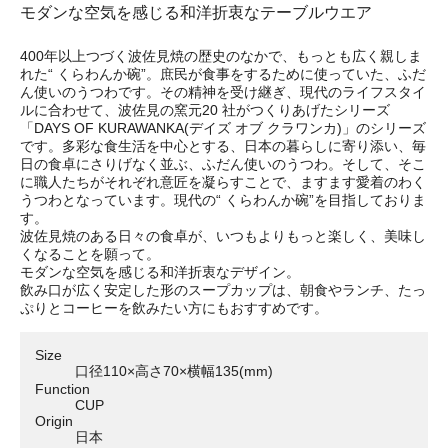
モダンな空気を感じる和洋折衷なテーブルウエア
400年以上つづく波佐見焼の歴史のなかで、もっとも広く親しま
れた“ くらわんか碗”。庶民が食事をするために使っていた、ふだ
ん使いのうつわです。その精神を受け継ぎ、現代のライフスタイ
ルに合わせて、波佐見の窯元20 社がつくりあげたシリーズ
「DAYS OF KURAWANKA(デイズ オブ クラワンカ)」のシリーズ
です。多彩な食生活を中心とする、日本の暮らしに寄り添い、毎
日の食卓にさりげなく並ぶ、ふだん使いのうつわ。そして、そこ
に職人たちがそれぞれ意匠を凝らすことで、ますます愛着のわく
うつわとなっています。現代の“ くらわんか碗”を目指しておりま
す。
波佐見焼のある日々の食卓が、いつもよりもっと楽しく、美味し
くなることを願って。
モダンな空気を感じる和洋折衷なデザイン。
飲み口が広く安定した形のスープカップは、朝食やランチ、たっ
ぷりとコーヒーを飲みたい方にもおすすめです。
Size
口径110×高さ70×横幅135(mm)
Function
CUP
Origin
日本