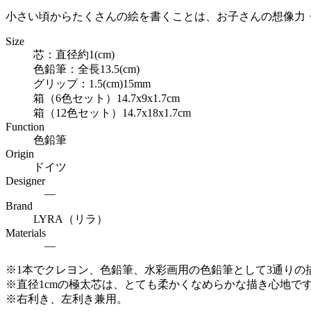
小さい頃からたくさんの絵を書くことは、お子さんの想像力
Size
芯：直径約1(cm)
色鉛筆：全長13.5(cm)
グリップ：1.5(cm)15mm
箱（6色セット）14.7x9x1.7cm
箱（12色セット）14.7x18x1.7cm
Function
色鉛筆
Origin
ドイツ
Designer
―
Brand
LYRA（リラ）
Materials
―
※1本でクレヨン、色鉛筆、水彩画用の色鉛筆として3通りの
※直径1cmの極太芯は、とても柔かくなめらかな描き心地で
※右利き、左利き兼用。