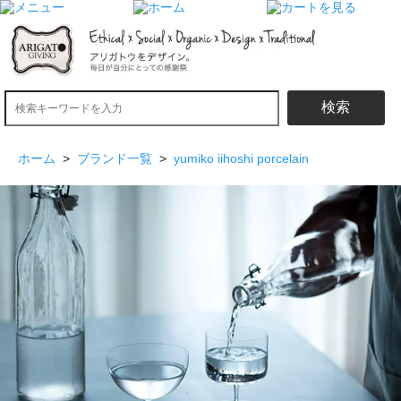
検索
ホーム
>
ブランド一覧
>
yumiko iihoshi porcelain