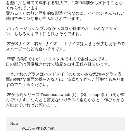
を型に押し当てて成形する製法で、2,000年前から変わることな
く作られています。
変わることの無い歴史的な製造方法なのに、イイホシさんらしい
繊細でモダンな形が生み出されています。
パッケージもシンプルながらロゴが特徴のおしゃれなデザイ
ン。もちろんギフトにも良さそうですね。
左がSサイズ、右がLサイズ。 Lサイズは大きさが少しあるので
スムージーなども合いそうです。
華奢で繊細ですが、クリスタルですので案外丈夫です。
口の部分は再度焼き付けて強度を出す工程を経ています。
それぞれのグラスはハンドメイドのため小さな気泡やグラス表
面の微妙な表面の揺らぎなどは、宙吹きで作った証拠でもありま
すのでご了承ください。
左から同シリーズのseriese sweets(L)、(S)、coupe(L)、(S)が並
んでいます。なんとも言えないガラスの柔らかさと、伸びやかさ
が出せていればと願います。
Size
w115㎜×h120mm