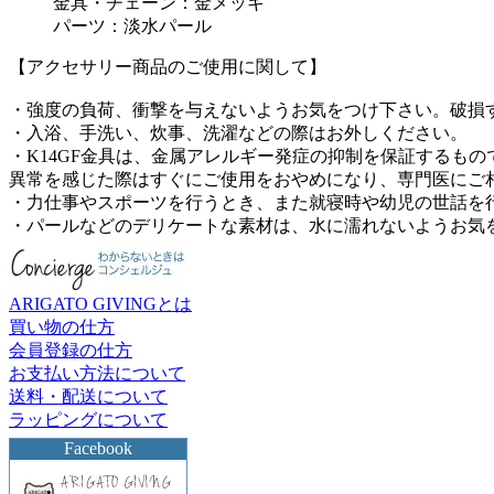
金具・チェーン：金メッキ
パーツ：淡水パール
【アクセサリー商品のご使用に関して】
・強度の負荷、衝撃を与えないようお気をつけ下さい。破損
・入浴、手洗い、炊事、洗濯などの際はお外しください。
・K14GF金具は、金属アレルギー発症の抑制を保証するも
異常を感じた際はすぐにご使用をおやめになり、専門医にご
・力仕事やスポーツを行うとき、また就寝時や幼児の世話を
・パールなどのデリケートな素材は、水に濡れないようお気
ARIGATO GIVINGとは
買い物の仕方
会員登録の仕方
お支払い方法について
送料・配送について
ラッピングについて
Facebook