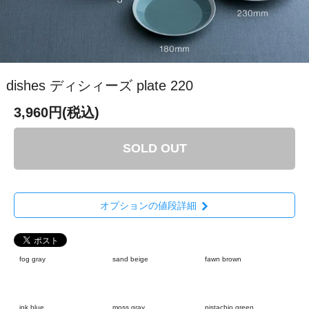
dishes ディシィーズ plate 220
3,960円(税込)
SOLD OUT
オプションの値段詳細
fog gray
sand beige
fawn brown
ink blue
moss gray
pistachio green