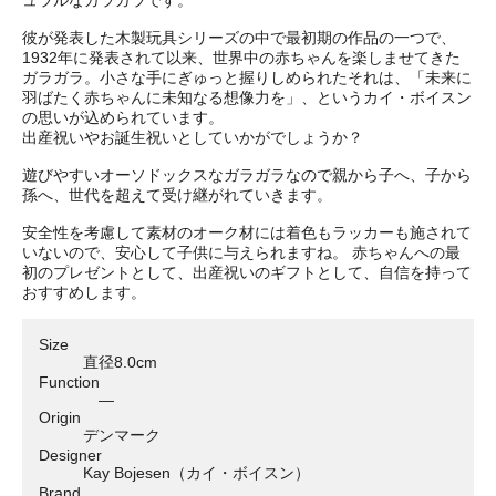
彼が発表した木製玩具シリーズの中で最初期の作品の一つで、
1932年に発表されて以来、世界中の赤ちゃんを楽しませてきた
ガラガラ。小さな手にぎゅっと握りしめられたそれは、「未来に
羽ばたく赤ちゃんに未知なる想像力を」、というカイ・ボイスン
の思いが込められています。
出産祝いやお誕生祝いとしていかがでしょうか？
遊びやすいオーソドックスなガラガラなので親から子へ、子から
孫へ、世代を超えて受け継がれていきます。
安全性を考慮して素材のオーク材には着色もラッカーも施されて
いないので、安心して子供に与えられますね。 赤ちゃんへの最
初のプレゼントとして、出産祝いのギフトとして、自信を持って
おすすめします。
Size
直径8.0cm
Function
―
Origin
デンマーク
Designer
Kay Bojesen（カイ・ボイスン）
Brand