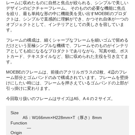
レームに収めたものに自然と焦点が絞られる、シンプルで美しい
デザインのピクチャーフレーム。 そのものの必要な機能に焦点
を絞り、最も単純な形の中に機能美を見い出すMOEBEのプロダ
クトは、シンプルで直感的に理解ができ、かつそれ自体が一つの
オブジェクトとして、インテリアとしての美しさを宿していま
す。
フレームの構成は、細くシャープなフレームを細いゴムで留める
だけという至極シンプルな機構で、フレームそのものがインテリ
アとしても絵になるなプロダクトでありながら、写真や絵、ポス
トカード、テキスタイルなど、額に収められた主役を引き立てま
す。
MOEBEのフレームは、前後のアクリルガラスの2枚、4辺のフレ
ーム部分とゴムバンドのみで構成されています。フレームを壁掛
けにしたい時には、フレームを押さえているゴムバンドの上部が
引っ掛けに変わります。
今回取り扱いのフレームはサイズはA5、A４の２サイズ。
Size
A5：W166mm×H228mm×T（厚さ）8mm
Function
―
Origin