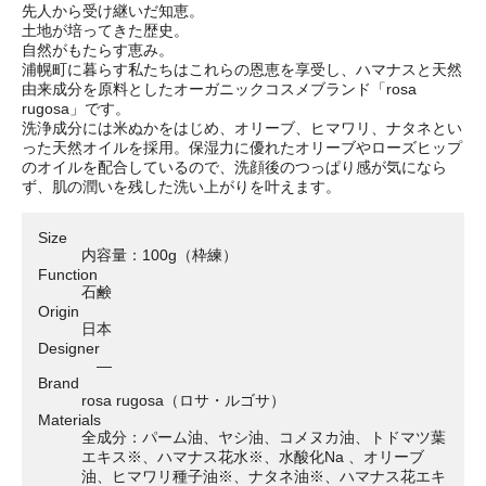
先人から受け継いだ知恵。
土地が培ってきた歴史。
自然がもたらす恵み。
浦幌町に暮らす私たちはこれらの恩恵を享受し、ハマナスと天然
由来成分を原料としたオーガニックコスメブランド「rosa
rugosa」です。
洗浄成分には米ぬかをはじめ、オリーブ、ヒマワリ、ナタネとい
った天然オイルを採用。保湿力に優れたオリーブやローズヒップ
のオイルを配合しているので、洗顔後のつっぱり感が気になら
ず、肌の潤いを残した洗い上がりを叶えます。
Size
内容量：100g（枠練）
Function
石鹸
Origin
日本
Designer
―
Brand
rosa rugosa（ロサ・ルゴサ）
Materials
全成分：パーム油、ヤシ油、コメヌカ油、トドマツ葉
エキス※、ハマナス花水※、水酸化Na 、オリーブ
油、ヒマワリ種子油※、ナタネ油※、ハマナス花エキ