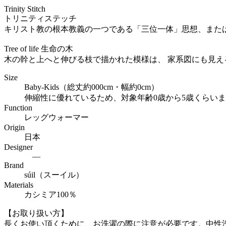
Trinity Stitch
トリニティステッチ
キリスト教の根本教義の一つである「三位一体」思想、また
Tree of life 生命の木
木の幹と上へと伸びる枝で描かれた模様は、 家系図にも見
Size
Baby-Kids（総丈約000cm・幅約0cm）
伸縮性に優れているため、対象年齢0歳から5歳くらい
Function
レッグウォーマー
Origin
日本
Designer
―
Brand
súil（スーイル）
Materials
カシミア100％
【お取り扱い方】
長くお使い頂くために、お洗濯の際に注意が必要です。中性