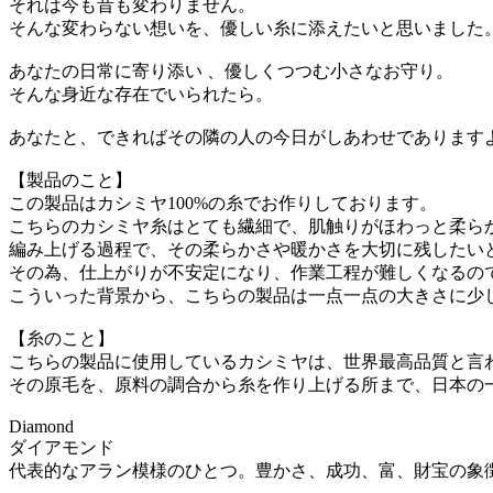
それは今も昔も変わりません。
そんな変わらない想いを、優しい糸に添えたいと思いました
あなたの日常に寄り添い 、優しくつつむ小さなお守り。
そんな身近な存在でいられたら。
あなたと、できればその隣の人の今日がしあわせであります
【製品のこと】
この製品はカシミヤ100%の糸でお作りしております。
こちらのカシミヤ糸はとても繊細で、肌触りがほわっと柔ら
編み上げる過程で、その柔らかさや暖かさを大切に残したい
その為、仕上がりが不安定になり、作業工程が難しくなるの
こういった背景から、こちらの製品は一点一点の大きさに少
【糸のこと】
こちらの製品に使用しているカシミヤは、世界最高品質と言
その原毛を、原料の調合から糸を作り上げる所まで、日本の
Diamond
ダイアモンド
代表的なアラン模様のひとつ。豊かさ、成功、富、財宝の象