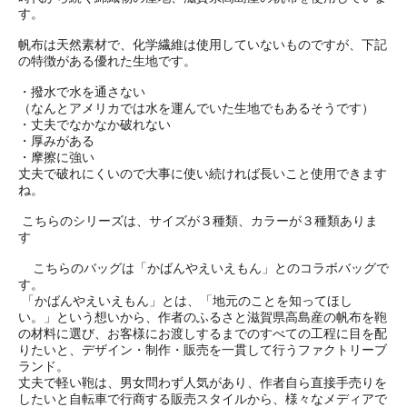
す。
帆布は天然素材で、化学繊維は使用していないものですが、下記
の特徴がある優れた生地です。
・撥水で水を通さない
（なんとアメリカでは水を運んでいた生地でもあるそうです）
・丈夫でなかなか破れない
・厚みがある
・摩擦に強い
丈夫で破れにくいので大事に使い続ければ長いこと使用できます
ね。
こちらのシリーズは、サイズが３種類、カラーが３種類ありま
す
こちらのバッグは「かばんやえいえもん」とのコラボバッグで
す。
「かばんやえいえもん」とは、「地元のことを知ってほし
い。」という想いから、作者のふるさと滋賀県高島産の帆布を鞄
の材料に選び、お客様にお渡しするまでのすべての工程に目を配
りたいと、デザイン・制作・販売を一貫して行うファクトリーブ
ランド。
丈夫で軽い鞄は、男女問わず人気があり、作者自ら直接手売りを
したいと自転車で行商する販売スタイルから、様々なメディアで