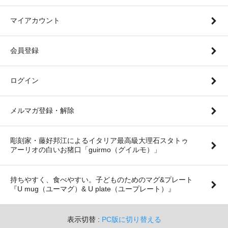
マイアカウント
会員登録
ログイン
メルマガ登録・解除
彫刻家・藤好邦江によるイタリア最高級大理石スタトゥ
アーリオの白いお猪口「guirmo（グイルモ）」
持ちやすく、食べやすい。子どものためのマグ&プレート
『U mug（ユーマグ）& U plate（ユープレート）』
表示切替 :
PC版に切り替える