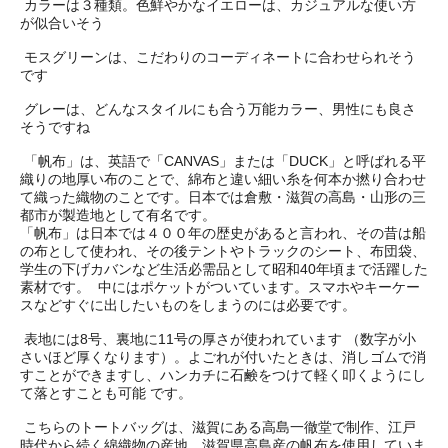
カラーは３種類。色鮮やかなイエローは、カジュアルな使い方
が似合いそう
モスグリーンは、こだわりのコーディネートに合わせられそう
です
グレーは、どんなスタイルにも合う万能カラー、男性にも良さ
そうですね
「帆布」は、英語で「CANVAS」または「DUCK」と呼ばれる平
織りの地厚い布のことで、綿布と違い細い糸を何本か撚り合わせ
て織った織物のことです。日本では倉敷・滋賀の高島・山形の三
都市が製造地として有名です。
「帆布」は日本では４００年の歴史があると言われ、その昔は船
の布として使われ、その後テントやトラックのシート、布団袋、
学生の下げカバンなど生活必需品として昭和40年頃まで活躍した
素材です。
中にはポケットがついています。スマホやキーケー
スなどすぐに出したいものをしまうのには必要です。
表地には8号、裏地に11号の厚さが使われています （数字が小
さいほど厚くなります）。よごれが付いたときは、消しゴムで消
すことができますし、ハンカチに石鹸をつけて軽く叩くようにし
て落とすことも可能 です。
こちらのトートバッグは、滋賀にある高島一徹堂で制作、江戸
時代から続く綿織物の産地、滋賀県高島産の帆布を使用していま