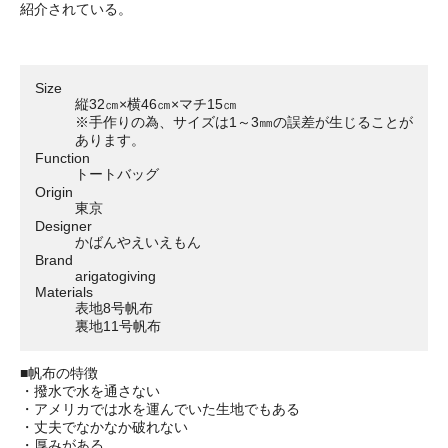
紹介されている。
Size
縦32㎝×横46㎝×マチ15㎝
※手作りの為、サイズは1～3㎜の誤差が生じることが
あります。
Function
トートバッグ
Origin
東京
Designer
かばんやえいえもん
Brand
arigatogiving
Materials
表地8号帆布
裏地11号帆布
■帆布の特徴
・撥水で水を通さない
・アメリカでは水を運んでいた生地でもある
・丈夫でなかなか破れない
・厚みがある