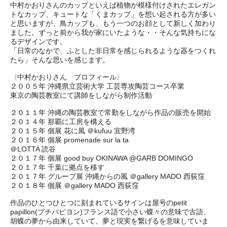
中村かおりさんのカップといえば植物が模様付けされたエレガン
トなカップ、キュートな「くまカップ」を想い起される方が多い
と思いますが、鳥カップも、もう一つのお顔として新しく加わり
ました。ずっと前から我が家にいたような・・そんな気持ちにな
るデザインです。
「日常のなかで、ふとした非日常を感じられるような器をつくれ
たら」そんな思いを感じます。
〈中村かおりさん プロフィール〉
２００５年 沖縄県立芸術大学 工芸専攻陶芸コース卒業
東京の陶芸教室にて講師をしながら制作活動
２０１１年 沖縄の陶芸教室で常勤をしながら作品の販売を開始
２０１４年 那覇に工房を構える
２０１５年 個展 花に風 ＠kufuu 宜野湾
２０１６年 個展 promenade sur la ta
＠LOTTA 読谷
２０１７年 個展 good buy OKINAWA @GARB DOMINGO
２０１７年 千葉に拠点を移す
２０１７年 グループ展 沖縄からの風 ＠gallery MADO 西荻窪
２０１８年 個展 ＠gallery MADO 西荻窪
作品のひとつひとつに刻まれているサインは屋号のpetit
papillon(プチパピヨン)フランス語で小さい蝶々の意味で古語、
胡蝶の夢から由来していて、夢と現実を繋げるを意味していま