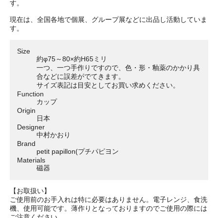
す。
現在は、全国各地で個展、グループ展などに出品し活動していま
す。
Size
約φ75～80×約H65ミリ
一つ、一つ手作りですので、色・形・釉薬のかかり具
合などに誤差がでてきます。
サイズ表記は目安としてお買い求めください。
Function
カップ
Origin
日本
Designer
中村かおり
Brand
petit papillon(プチパピヨン
Materials
磁器
【お取扱い】
ご使用前のお手入れは特に必要はありません。電子レンジ、食洗
機、使用可能です。薄作りとなっておりますのでご使用の際には
ご注意ください。