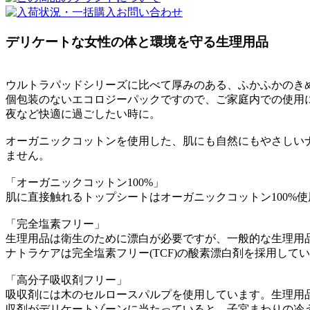
デリケートな女性の体と環境を守る生理用品
ウルトラパッドシリーズに比べて厚みのある、ふかふかのき
個包装のないエコロジーパックですので、ご家庭内での使用
夜など快適に過ごしたい時に。
オーガニックコットンを使用した、肌にも自然にもやさしい
ません。
「オーガニックコットン100%」
肌に直接触れるトップシートはオーガニックコットン100%
「完全塩素フリー」
生理用品は衛生のために漂白が必要ですが、一般的な生理用
ナトラケアは完全塩素フリー(TCF)の酸素漂白剤を採用して
「高分子吸収剤フリー」
吸収剤には木のセルロースパルプを使用しています。生理用
収剤がデリケートゾーンに当たっていると、子宮まわりの冷