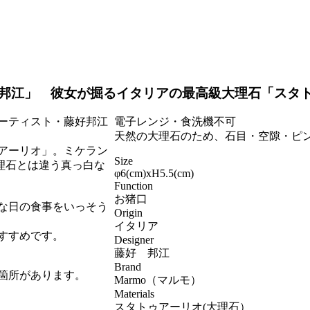
邦江」 彼女が掘るイタリアの最高級大理石「スタ
ーティスト・藤好邦江
電子レンジ・食洗機不可
天然の大理石のため、石目・空隙・ピ
アーリオ」。ミケラン
Size
理石とは違う真っ白な
φ6(cm)xH5.5(cm)
Function
お猪口
な日の食事をいっそう
Origin
イタリア
すすめです。
Designer
藤好 邦江
Brand
箇所があります。
Marmo（マルモ）
Materials
スタトゥアーリオ(大理石）