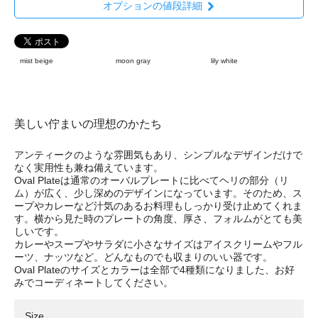
オプションの値段詳細
mist beige
moon gray
lily white
美しい佇まいの理想のかたち
アンティークのような雰囲気もあり、シンプルなデザインだけで
なく実用性も兼ね備えています。
Oval Plateは通常のオーバルプレートに比べてヘリの部分（リ
ム）が広く、少し深めのデザインになっています。そのため、ス
ープやカレーなど汁気のあるお料理もしっかり受け止めてくれま
す。横から見た時のプレートの角度、厚さ、フォルムがとても美
しいです。
カレーやスープやサラダに小さなサイズはアイスクリームやフル
ーツ、ナッツなど。どんなものでも収まりのいい器です。
Oval Plateのサイズとカラーは全部で4種類になりました、お好
みでコーディネートしてください。
Size