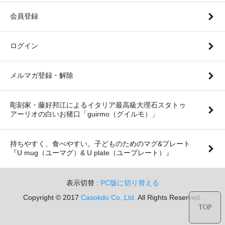
会員登録
ログイン
メルマガ登録・解除
彫刻家・藤好邦江によるイタリア最高級大理石スタトゥ
アーリオの白いお猪口「guirmo（グイルモ）」
持ちやすく、食べやすい。子どものためのマグ&プレート
『U mug（ユーマグ）& U plate（ユープレート）』
表示切替 :
PC版に切り替える
Copyright © 2017
Casokdo Co.,Ltd.
All Rights Reserved.
TOP