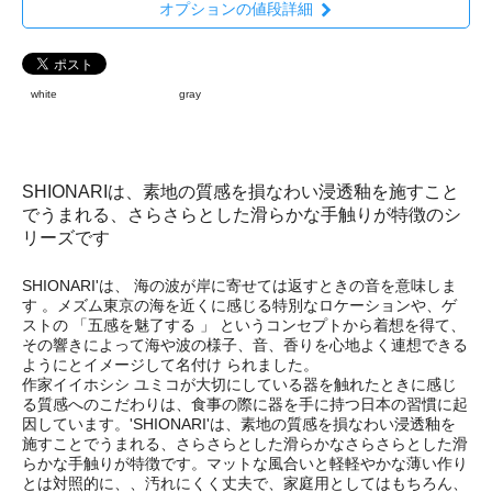
オプションの値段詳細
white
gray
SHIONARIは、素地の質感を損なわい浸透釉を施すこと
でうまれる、さらさらとした滑らかな手触りが特徴のシ
リーズです
SHIONARI'は、 海の波が岸に寄せては返すときの音を意味しま
す 。メズム東京の海を近くに感じる特別なロケーションや、ゲ
ストの 「五感を魅了する 」 というコンセプトから着想を得て、
その響きによって海や波の様子、音、香りを心地よく連想できる
ようにとイメージして名付け られました。
作家イイホシシ ユミコが大切にしている器を触れたときに感じ
る質感へのこだわりは、食事の際に器を手に持つ日本の習慣に起
因しています。'SHIONARI'は、素地の質感を損なわい浸透釉を
施すことでうまれる、さらさらとした滑らかなさらさらとした滑
らかな手触りが特徴です。マットな風合いと軽軽やかな薄い作り
とは対照的に、、汚れにくく丈夫で、家庭用としてはもちろん、