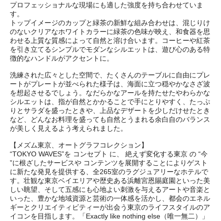
プロフェッショナルな現場にも適した強度を持ち合わせていま
す。
トップイメージのカップと緑茶の新鮮な組み合わせは、混じりけ
のないクリアなホワイトカラーに緑茶の色味が映え、和食器を思
わせる上質な質感によって自然と溶け合います。コーヒーや紅茶
を引き立てるシンプルでモダンなシルエットは、遊び心のある特
徴的なハンドルがアクセントに。
洗練された広々とした空間で、たくさんのテーブルに自由にプレ
ートがプレートが並べられた様子は、海面に立つ穏やかなさざ波
を想起させるでしょう。なだらかなアールを持たせたやわらかな
シルエットは、指が自然とかかることで手にとりやすく、たっぷ
りとサラダを盛ったときや、上品なデザートを少しだけせたとき
など、どんなお料理を盛っても自然とうまれる余白自のバランス
が美しく見えるよう考えられました。
【メズム東京、オートグラフコレクション】
“TOKYO WAVES”を コンセプト に、 絶えず変化する東京 の “今
”に根ざしたサービスや コンテンツを展開することによりゲスト
に新たな発見を提供する、全265室のラグジュアリーなホテルで
す。壮観な東京ベイエリアや歴史ある浜離宮恩賜庭園といった美
しい眺望、そして五感にも心地よい刺激を与えるアートや音楽と
いった、豊かな地域資源と芸術の一体感を活かし、都会のエネル
ギーとクリエイティビティーが出会う東京のライフスタイルのア
イコンを目指します。「Exactly like nothing else（唯一無二）」