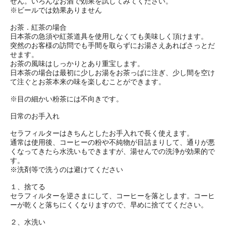
せん。いろんなお酒で効果を試してみてください。
※ビールでは効果ありません
お茶．紅茶の場合
日本茶の急須や紅茶道具を使用しなくても美味しく頂けます。
突然のお客様の訪問でも手間を取らずにお湯さえあればさっとだ
せます。
お茶の風味はしっかりとあり重宝します。
日本茶の場合は最初に少しお湯をお茶っぱに注ぎ、少し間を空け
て注ぐとお茶本来の味を楽しむことができます。
※目の細かい粉茶には不向きです。
日常のお手入れ
セラフィルターはきちんとしたお手入れで長く使えます。
通常は使用後、コーヒーの粉や不純物が目詰まりして、通りが悪
くなってきたら水洗いもできますが、湯せんでの洗浄が効果的で
す。
※洗剤等で洗うのは避けてください
１、捨てる
セラフィルターを逆さまにして、コーヒーを落とします。コーヒ
ーが乾くと落ちにくくなりますので、早めに捨ててください。
２、水洗い