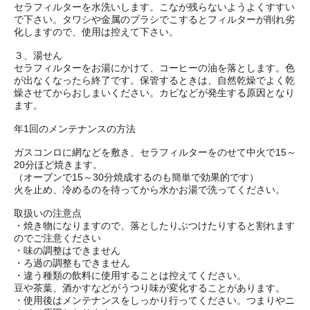
セラフィルターを水洗いします。こなが残らないようよくすすい
で下さい。タワシや金属のブラシでこするとフィルターが削れ劣
化しますので、使用は控えて下さい。
３、湯せん
セラフィルターをお湯にかけて、コーヒーの油を落とします。色
が出なくなったら終了です。保管するときは、自然乾燥でよく乾
燥させてからおしまいください。カビなどが発生する原因となり
ます。
年1回のメンテナンスの方法
ガスコンロに網などを敷き、セラフィルターをのせて中火で15～
20分ほど焼きます。
（オーブンで15～30分焼成するのも簡単で効果的です）
火を止め、冷めるのを待ってから水かお湯で洗ってください。
取扱いの注意点
・焼き物になりますので、落としたりぶつけたりすると割れます
のでご注意ください
・味の調整はできません
・ろ過の調整もできません
・違う種類の飲料に使用することは控えてください。
豆や茶葉、酒かすなどがうつり味が変化することがあります。
・使用後はメンテナンスをしっかり行ってください。つまりやニ