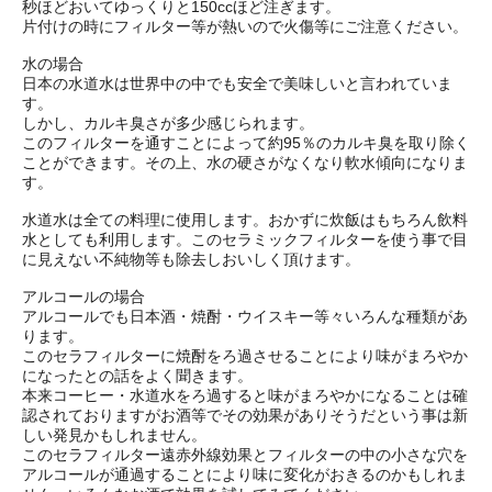
秒ほどおいてゆっくりと150ccほど注ぎます。
片付けの時にフィルター等が熱いので火傷等にご注意ください。
水の場合
日本の水道水は世界中の中でも安全で美味しいと言われていま
す。
しかし、カルキ臭さが多少感じられます。
このフィルターを通すことによって約95％のカルキ臭を取り除く
ことができます。その上、水の硬さがなくなり軟水傾向になりま
す。
水道水は全ての料理に使用します。おかずに炊飯はもちろん飲料
水としても利用します。このセラミックフィルターを使う事で目
に見えない不純物等も除去しおいしく頂けます。
アルコールの場合
アルコールでも日本酒・焼酎・ウイスキー等々いろんな種類があ
ります。
このセラフィルターに焼酎をろ過させることにより味がまろやか
になったとの話をよく聞きます。
本来コーヒー・水道水をろ過すると味がまろやかになることは確
認されておりますがお酒等でその効果がありそうだという事は新
しい発見かもしれません。
このセラフィルター遠赤外線効果とフィルターの中の小さな穴を
アルコールが通過することにより味に変化がおきるのかもしれま