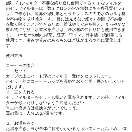
(紙・布)フィルター不要な繰り返し使用できるエコ なフィルター
のセラフィルターは、数ミクロンの穴が無数にある多孔質セラミ
ックで作られ、遠赤外線効果とセラミックスの力で水のカルキ臭
や不純物を取り除きます。 目には見えない細かい網目で不純物
を取り除くことができるため、雑味やえぐみを抑え、まろやかな
飲み物になり、水道水を注げば、浄水器の代わりにも使用できま
す。 コーヒーの他に緑茶、紅茶、ワイン、日本酒、焼酎等にも
使用でき、渋みや苦みのあるものほど味がまろやかに変化しま
す。
使用方法
コーヒーの場合
１、セット
カップの上にハート形のフィルター受けをセットします。
※セット前にコーヒーカップを温めておくと尚一層おいしくいた
だけます。
２、豆を入れる
セラフィルターをセットし挽いた豆を入れます。この時、フィル
ターが傾いたりしないようご注意ください。
※豆の挽き方は粗挽きがいいでしょう。
豆の量は一人分15gが目安です。
３、お湯を注ぐ
お湯を注ぎ、豆が全体にお湯がかかるくらいでいったん止め、20