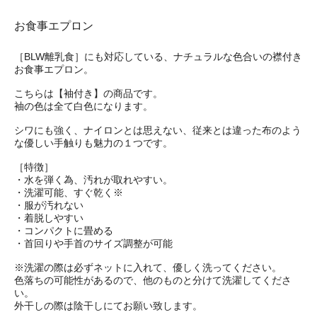
お食事エプロン
［BLW離乳食］にも対応している、ナチュラルな色合いの襟付き
お食事エプロン。
こちらは【袖付き】の商品です。
袖の色は全て白色になります。
シワにも強く、ナイロンとは思えない、従来とは違った布のよう
な優しい手触りも魅力の１つです。
［特徴］
・水を弾く為、汚れが取れやすい。
・洗濯可能、すぐ乾く※
・服が汚れない
・着脱しやすい
・コンパクトに畳める
・首回りや手首のサイズ調整が可能
※洗濯の際は必ずネットに入れて、優しく洗ってください。
色落ちの可能性があるので、他のものと分けて洗濯してくださ
い。
外干しの際は陰干しにてお願い致します。