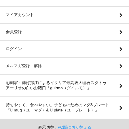
マイアカウント
会員登録
ログイン
メルマガ登録・解除
彫刻家・藤好邦江によるイタリア最高級大理石スタトゥ
アーリオの白いお猪口「guirmo（グイルモ）」
持ちやすく、食べやすい。子どものためのマグ&プレート
『U mug（ユーマグ）& U plate（ユープレート）』
表示切替 :
PC版に切り替える