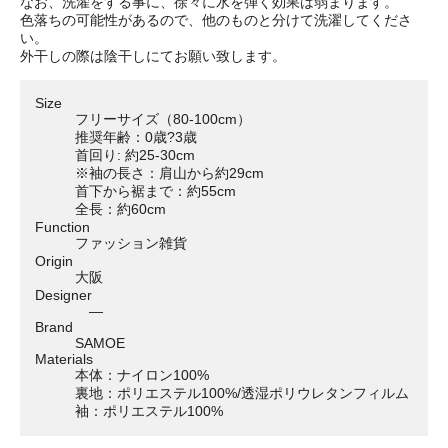
なお、洗濯をする事に、徐々に水を弾く効果は弱まります。
色落ちの可能性があるので、他のものと分けて洗濯してくださ
い。
外干しの際は陰干しにてお願い致します。
Size
フリーサイズ（80-100cm）
推奨年齢：0歳?3歳
首回り: 約25-30cm
※袖の長さ：肩山から約29cm
首下から裾まで：約55cm
全長：約60cm
Function
ファッション雑貨
Origin
大阪
Designer
―
Brand
SAMOE
Materials
本体：ナイロン100%
裏地：ポリエステル100%/透湿ポリウレタンフィルム
袖：ポリエステル100%