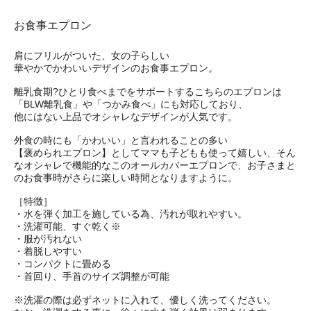
お食事エプロン
肩にフリルがついた、女の子らしい
華やかでかわいいデザインのお食事エプロン。
離乳食期?ひとり食べまでをサポートするこちらのエプロンは
「BLW離乳食」や「つかみ食べ」にも対応しており、
他にはない上品でオシャレなデザインが人気です。
外食の時にも「かわいい」と言われることの多い
【褒められエプロン】としてママも子どもも使って嬉しい、そん
なオシャレで機能的なこのオールカバーエプロンで、お子さまと
のお食事時がさらに楽しい時間となりますように。
［特徴］
・水を弾く加工を施している為、汚れが取れやすい。
・洗濯可能、すぐ乾く※
・服が汚れない
・着脱しやすい
・コンパクトに畳める
・首回り、手首のサイズ調整が可能
※洗濯の際は必ずネットに入れて、優しく洗ってください。