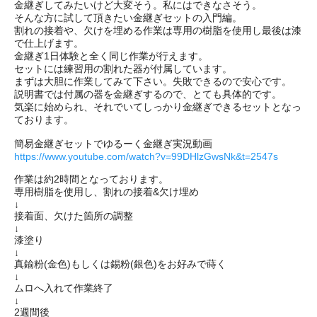
金継ぎしてみたいけど大変そう。私にはできなさそう。
そんな方に試して頂きたい金継ぎセットの入門編。
割れの接着や、欠けを埋める作業は専用の樹脂を使用し最後は漆
で仕上げます。
金継ぎ1日体験と全く同じ作業が行えます。
セットには練習用の割れた器が付属しています。
まずは大胆に作業してみて下さい。失敗できるので安心です。
説明書では付属の器を金継ぎするので、とても具体的です。
気楽に始められ、それでいてしっかり金継ぎできるセットとなっ
ております。
簡易金継ぎセットでゆるーく金継ぎ実況動画
https://www.youtube.com/watch?v=99DHlzGwsNk&t=2547s
作業は約2時間となっております。
専用樹脂を使用し、割れの接着&欠け埋め
↓
接着面、欠けた箇所の調整
↓
漆塗り
↓
真鍮粉(金色)もしくは錫粉(銀色)をお好みで蒔く
↓
ムロへ入れて作業終了
↓
2週間後