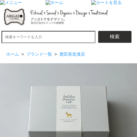
検索
ホーム
>
ブランド一覧
>
鹿田喜造漆店