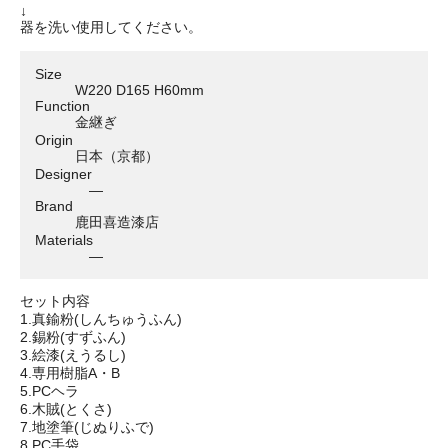
↓
器を洗い使用してください。
Size
W220 D165 H60mm
Function
金継ぎ
Origin
日本（京都）
Designer
―
Brand
鹿田喜造漆店
Materials
―
セット内容
1.真鍮粉(しんちゅうふん)
2.錫粉(すずふん)
3.絵漆(えうるし)
4.専用樹脂A・B
5.PCヘラ
6.木賊(とくさ)
7.地塗筆(じぬりふで)
8.PC手袋