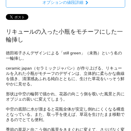
オプションの値段詳細
リキュールの入った小瓶をモチーフにした一
輪挿し
徳田裕子さんデザインによる「still green」（未熟）という名の
一輪挿し。
ceramic japan（セラミックジャパン）が作り上げる、リキュー
ルを入れた小瓶がモチーフのデザインは、立体的に柔らかな曲線
を描き、清潔感あふれる純白とともに、生けた草花をいっそう鮮
やかに見せる。
形状は中空の輪郭で描かれ、花器の向こう側を覗いた風景と共に
オブジェの装いに変えてしまう。
中空の底部に水が溜まると花瓶全体が安定し倒れにくくなる構造
となっている。また、取っ手を使えば、草花を生けたまま移動で
きるのでとても便利。
季節の草花と向こう側の風景をきまぐれに変えて、さりげなく変