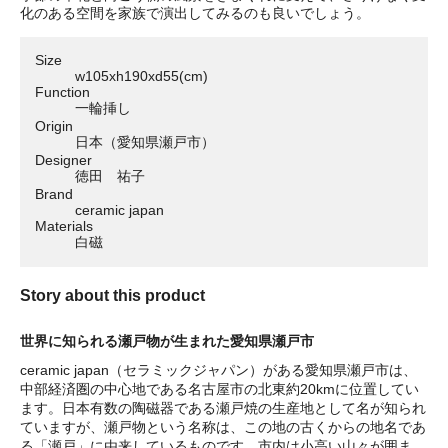
化のある空間を家族で演出してみるのも良いでしょう。
Size
w105xh190xd55(cm)
Function
一輪挿し
Origin
日本（愛知県瀬戸市）
Designer
徳田 祐子
Brand
ceramic japan
Materials
白磁
Story about this product
世界に知られる瀬戸物が生まれた愛知県瀬戸市
ceramic japan（セラミックジャパン）がある愛知県瀬戸市は、
中部経済圏の中心地である名古屋市の北東約20kmに位置してい
ます。日本有数の陶磁器である瀬戸焼の生産地として名が知られ
ていますが、瀬戸物という名称は、この地の古くからの地名であ
る「瀬戸」に由来しているものです。市内は小高い山々が囲ま