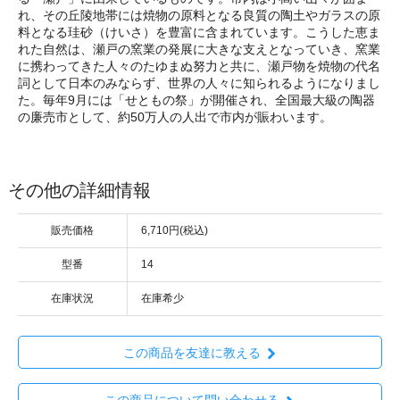
れ、その丘陵地帯には焼物の原料となる良質の陶土やガラスの原
料となる珪砂（けいさ）を豊富に含まれています。こうした恵ま
れた自然は、瀬戸の窯業の発展に大きな支えとなっていき、窯業
に携わってきた人々のたゆまぬ努力と共に、瀬戸物を焼物の代名
詞として日本のみならず、世界の人々に知られるようになりまし
た。毎年9月には「せともの祭」が開催され、全国最大級の陶器
の廉売市として、約50万人の人出で市内が賑わいます。
その他の詳細情報
販売価格
6,710円(税込)
型番
14
在庫状況
在庫希少
この商品を友達に教える