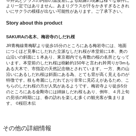
※外気とグラスの内部の温度差による結露の現象は様々な条件に
より一定ではありません。あまりグラスが汗をかきすぎるときれ
いにサクラの模様が出ない可能性があります。ご了承下さい。
Story about this product
SAKURAの名木、梅岩寺のしだれ桜
JR青梅線青梅駅より徒歩15分のところにある梅岩寺には、地面
につくほど見事にしだれた立派なしだれ桜が本堂前に1本、奥の
山沿いの斜面に１本あり、東京都内でも有数の桜の名所となって
います。本堂前のしだれ桜は樹齢約150年と言われ幹周りが3mも
ある大木で、市指定の天然記念物とされています。一方、奥の山
沿いにあるしだれ桜は斜面にある為、とても背が高く見えるのが
特徴です。枝も奇麗にしだれており非常に見応えがあるため、こ
ちらのしだれ桜の方が人気があるようです。梅岩寺より徒歩5分
のところにある金剛寺には姉妹しだれ桜もあり、例年、４月上旬
の見頃の時期には、春の訪れを楽しむ多くの観光客が集まりま
す。
©桜巨木伝
その他の詳細情報