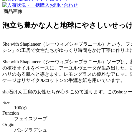
商品画像
泡立ち豊かな人と地球にやさしいせっけん She 
She with Shaplaneer（シーウィズシャプラニー
シン」の工房で女性たちがゆっくり時間をかけ丁寧に作り上
She with Shaplaneer（シーウィズシャプラニー
の植物オイルをベースに、アーユルヴェーダが生み出した、
ハリのある肌へと導きます。レモングラスの優雅なアロマ。防腐剤、
ケージはリサイクルコットンの手漉き紙を用いています。
she石けん工房の女性たちが心をこめて送ります。このshe
Size
100(g)
Function
フェイスソープ
Origin
バングラデシュ