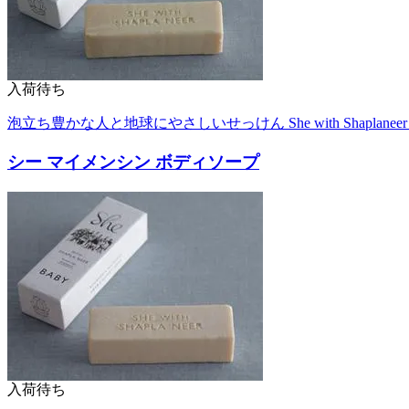
入荷待ち
泡立ち豊かな人と地球にやさしいせっけん She with Shaplanee
シー マイメンシン ボディソープ
入荷待ち