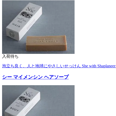
入荷待ち
泡立ち良く、人と地球にやさしいせっけん She with Shaplanee
シー マイメンシン ヘアソープ