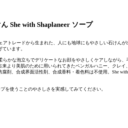
with Shaplaneer ソープ
ル）という、フェアトレードから生まれた、人にも地球にもやさしい
げています。
ル）ソープは、柔らかな泡立ちでデリケートなお顔をやさしくケアし
古来より美肌のために用いられてきたベンガルハニー、クレイ
合成界面活性剤、合成香料・着色料は不使用。She with S
ソープを使うことのやさしさを実感してみてください。