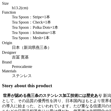
Size
h13.2(cm)
Function
Tea Spoon：Stripe×1本
Tea Spoon：Check×1本
Tea Spoon：Polka Dots×1本
Tea Spoon：Ichimatsu×1本
Tea Spoon：Mesh×1本
Origin
日本（新潟県燕三条）
Designer
吉冨 寛基
Brand
Perrocaliente
Materials
ステンレス
Story about this product
世界が認める燕三条のステンレス加工技術には歴史あり
新潟
として、その品質の優秀性を誇り、日本国内はもとより世界
の導入に始まった、といわれています。たび重なる信濃川の水