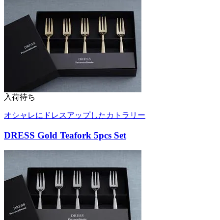
入荷待ち
オシャレにドレスアップしたカトラリー
DRESS Gold Teafork 5pcs Set