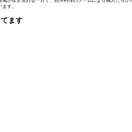
逆風が吹き荒れる一方で、西洋料理のブームにより職人たちが
います。
ってます