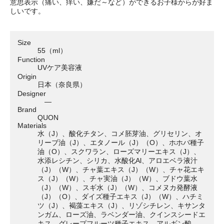
意思表示（痛い、痒い、嫌だ～など）ができるお子様からが好ま
しいです。
Size
55（ml）
Function
UVケア美容液
Origin
日本（奈良県）
Designer
―
Brand
QUON
Materials
水（J）、酸化チタン、コメ胚芽油、グリセリン、オ
リーブ油（J）、エタノール（J）（O）、ホホバ種子
油（O）、スクワラン、ローズマリーエキス（J）、
水添レシチン、シリカ、水酸化Al、アロエベラ液汁
（J）（W）、チャ葉エキス（J）（W）、チャ花エキ
ス（J）（W）、チャ実油（J）（W）、ブドウ葉水
（J）（W）、スギ水（J）（W）、コメヌカ発酵液
（J）（O）、ダイズ種子エキス（J）（W）、ハチミ
ツ（J）、褐藻エキス（J）、リゾシチレン、キサンタ
ンガム、ローズ油、ラベンダー油、クインスシードエ
キス、グレープフルーツ種子エキス、アルギン酸