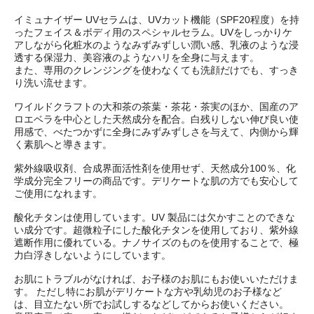
イミュナイザー UVセラムは、UVカット機能（SPF20程度）を持
ったフェイス＆ボディ用のスペシャルセラム。UVをしっかりケ
アしながら化粧水のようなみずみずしい潤い感、乳液のような浸
透する保湿力、美容液のようなハリを全身に与えます。
また、専用のクレンジングを使わなくても洗顔だけでも、すっき
り洗い流せます。
ワイルドクラフトの大和茶の茶葉・茶花・茶実のほか、国産のア
ロエベラを中心とした天然成分を配合。白残りしない伸び良い使
用感で、べたつかずに全身にみずみずしさを与えて、内側から輝
く素肌へと導きます。
紫外線吸収剤、合成界面活性剤を使用せず、天然成分100％、化
学成分完全フリーの商品です。デリケートな肌の方でも安心して
ご使用になれます。
酸化チタンは使用しています。UV 製品には欠かすことのできな
い成分です。超微粒子にした酸化チタンを使用しており、紫外線
遮断作用に優れている。ナノサイズのものを使用することで、極
力白浮きしないようにしています。
お肌にトラブルがなければ、お子様のお肌にもお使いいただけま
す。 ただし特にお肌がデリケートな方や乳幼児のお子様など
は、目立たない所でお試しするなどしてからお使いください。