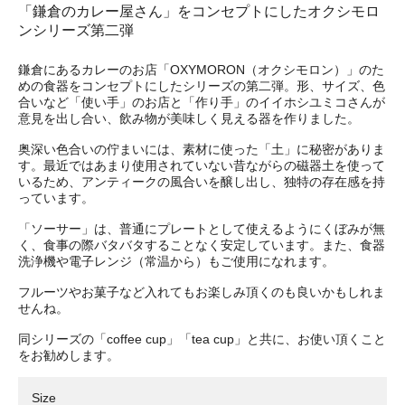
「鎌倉のカレー屋さん」をコンセプトにしたオクシモロ
ンシリーズ第二弾
鎌倉にあるカレーのお店「OXYMORON（オクシモロン）」のた
めの食器をコンセプトにしたシリーズの第二弾。形、サイズ、色
合いなど「使い手」のお店と「作り手」のイイホシユミコさんが
意見を出し合い、飲み物が美味しく見える器を作りました。
奥深い色合いの佇まいには、素材に使った「土」に秘密がありま
す。最近ではあまり使用されていない昔ながらの磁器土を使って
いるため、アンティークの風合いを醸し出し、独特の存在感を持
っています。
「ソーサー」は、普通にプレートとして使えるようにくぼみが無
く、食事の際バタバタすることなく安定しています。また、食器
洗浄機や電子レンジ（常温から）もご使用になれます。
フルーツやお菓子など入れてもお楽しみ頂くのも良いかもしれま
せんね。
同シリーズの「coffee cup」「tea cup」と共に、お使い頂くこと
をお勧めします。
Size