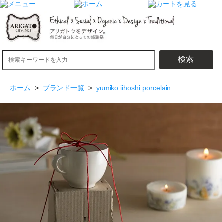
検索
ホーム
>
ブランド一覧
>
yumiko iihoshi porcelain