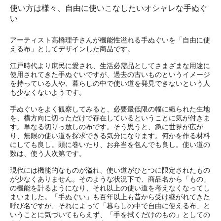
使い方は様々、自由に使いこなしたいオシャレな手ぬぐ
い
アーティスト高橋理子さんが機能性溢れる手ぬぐいを「自由に使
える布」としてデザインした商品です。
江戸時代より庶民に愛され、生活必需品としてさまざまな用途に
使用されてきた手ぬぐいですが、過去の古いものというイメージ
を持っている人や、暮らしの中で使い道を発見できないという人
も少なくないようです。
手ぬぐいをよく観察してみると、必要最低限の幅に織られた生地
を、横方向に切っただけで存在しているということに気が付きま
す。単なる切りっ放しの布です。そう思うと、急に世界が広が
り、無限の使い道を探求できる気分になります。何かを作る材料
にしても良し。頭に巻いたり、お弁当を包んでも良し。使い道の
数は、使う人次第です。
現代には機能的なものが溢れ、使い道がひとつに限定されたもの
が少なくありません。そのような状況下で、商品名から「もの」
の機能を計るようになり、それ以上の使い道を考えなくなってし
まいました。「手ぬぐい」も百年以上も昔から受け継がれてきた
呼び名ですが、それによって「暮らしの中で自由に使える布」と
いうことに気づいてもらえず、「手を拭くだけのもの」としての