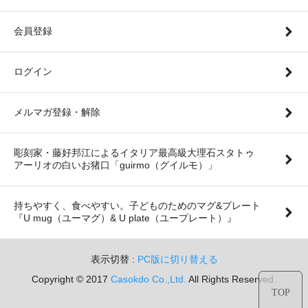
会員登録
ログイン
メルマガ登録・解除
彫刻家・藤好邦江によるイタリア最高級大理石スタトゥ
アーリオの白いお猪口「guirmo（グイルモ）」
持ちやすく、食べやすい。子どものためのマグ&プレート
『U mug（ユーマグ）& U plate（ユープレート）』
表示切替 :
PC版に切り替える
Copyright © 2017
Casokdo Co.,Ltd.
All Rights Reserved.
TOP