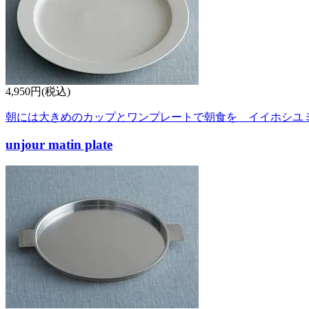
4,950円(税込)
朝には大きめのカップとワンプレートで朝食を イイホシユ
unjour matin plate