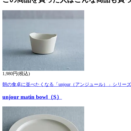
1,980円(税込)
朝の食卓に並べたくなる「unjour（アンジュール）」シリー
unjour matin bowl（S）