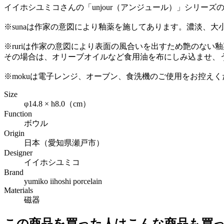
イイホシユミコさんの「unjour（アンジュール）」シリー
※sunaは作家の意図により釉薬を施してあります。濃淡、
※ruriは作家の意図により表面の風合いを出すため艶のな
その場合は、オリーブオイルなど食用油を布にしみ込ませ、
※mokuは電子レンジ、オーブン、食洗機のご使用をお控えく
Size
φ14.8 × h8.0（cm）
Function
ボウル
Origin
日本（愛知県瀬戸市）
Designer
イイホシユミコ
Brand
yumiko iihoshi porcelain
Materials
磁器
この商品を買った人はこんな商品も買