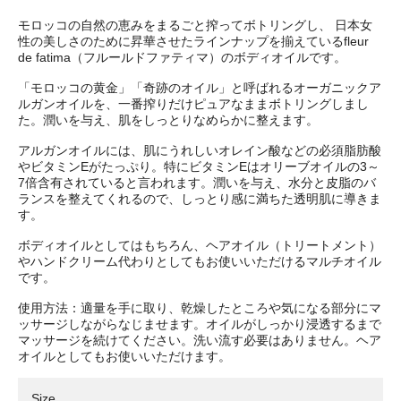
モロッコの自然の恵みをまるごと搾ってボトリングし、 日本女
性の美しさのために昇華させたラインナップを揃えているfleur
de fatima（フルールドファティマ）のボディオイルです。
「モロッコの黄金」「奇跡のオイル」と呼ばれるオーガニックア
ルガンオイルを、一番搾りだけピュアなままボトリングしまし
た。潤いを与え、肌をしっとりなめらかに整えます。
アルガンオイルには、肌にうれしいオレイン酸などの必須脂肪酸
やビタミンEがたっぷり。特にビタミンEはオリーブオイルの3～
7倍含有されていると言われます。潤いを与え、水分と皮脂のバ
ランスを整えてくれるので、しっとり感に満ちた透明肌に導きま
す。
ボディオイルとしてはもちろん、ヘアオイル（トリートメント）
やハンドクリーム代わりとしてもお使いいただけるマルチオイル
です。
使用方法：適量を手に取り、乾燥したところや気になる部分にマ
ッサージしながらなじませます。オイルがしっかり浸透するまで
マッサージを続けてください。洗い流す必要はありません。ヘア
オイルとしてもお使いいただけます。
Size