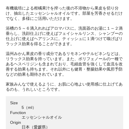
有機栽培による柑橘果汁を搾った後の不溶物から果皮を切り分
け、抽出したエッセンシャルオイルです。部屋を芳香させるだけ
でなく、多様にご活用いただけます。
浴槽の５～６滴入れればアロマバスに。洗面器のお湯に１～２滴
垂らし、洗顔仕上げに使えばフェイシャルリンス、シャンプーの
仕上げに使えばヘアリンスに。ティッシュに１滴つけて嗅げばリ
ラックス効果を得ることができます。
温州みかん果皮の香り成分であるリモネンやテルピネンなどは、
リラックス効果を持っています。また、ポリフェノールの一種で
あるヘスペリジンも含まれており、毛細血管を強くして血流を改
善する効果も持ちます。それ以外にも健胃・整腸効果や風邪予防
などの効果も期待されています。
家族みんなで使えるように、お肌に心地よい使用感に仕上げてあ
るのも、うれしいところです。
Size
5（ml）
Function
エッセンシャルオイル
Origin
日本（愛媛県）