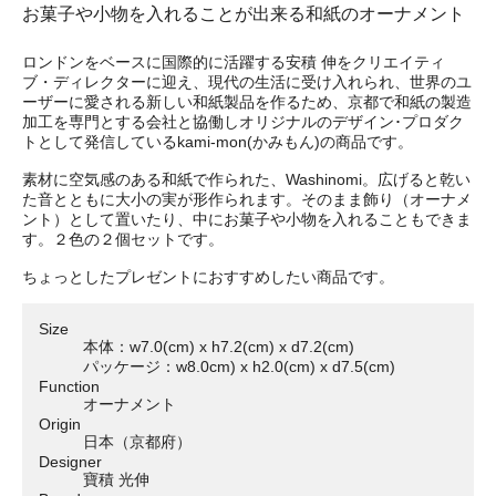
お菓子や小物を入れることが出来る和紙のオーナメント
ロンドンをベースに国際的に活躍する安積 伸をクリエイティ
ブ・ディレクターに迎え、現代の生活に受け入れられ、世界のユ
ーザーに愛される新しい和紙製品を作るため、京都で和紙の製造
加工を専門とする会社と協働しオリジナルのデザイン･プロダク
トとして発信しているkami-mon(かみもん)の商品です。
素材に空気感のある和紙で作られた、Washinomi。広げると乾い
た音とともに大小の実が形作られます。そのまま飾り（オーナメ
ント）として置いたり、中にお菓子や小物を入れることもできま
す。２色の２個セットです。
ちょっとしたプレゼントにおすすめしたい商品です。
Size
本体：w7.0(cm) x h7.2(cm) x d7.2(cm)
パッケージ：w8.0cm) x h2.0(cm) x d7.5(cm)
Function
オーナメント
Origin
日本（京都府）
Designer
寶積 光伸