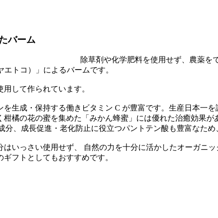
たバーム
除草剤や化学肥料を使用せず、農薬を
（ヤエトコ）」によるバームです。
使用して作られています。
を生成・保持する働きビタミン C が豊富です。生産日本一
く柑橘の花の蜜を集めた「みかん蜂蜜」には優れた治癒効果があ
化成分、成長促進・老化防止に役立つパントテン酸も豊富なた
はいっさい使用せず、 自然の力を十分に活かしたオーガニッ
のギフトとしてもおすすめです。