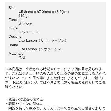
Size
w5.8(cm) x h7.0(cm) x d6.0(cm)
110(g)
Function
オブジェ
Origin
スウェーデン
Designer
Lisa Larson（リサ・ラーソン）
Brand
Lisa Larson（リサラーソン）
Materials
陶器
※本商品は、生産される時期やロットにより個体差が見られま
す。これは焼き上げ時の釜の温度や上薬の量の加減による焼き色
の違いや一つ一つ手作業による絵付けによるものです。ご購入に
際、下記の項目においては不具合では無く製品の性質としてご理
解ください。
・色合いの濃淡の個体差
・表情やサインの個体差
・陶器を持って振ると、カラカラと中で音を立てる場合がありま