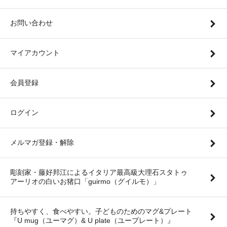
お問い合わせ
マイアカウント
会員登録
ログイン
メルマガ登録・解除
彫刻家・藤好邦江によるイタリア最高級大理石スタトゥ
アーリオの白いお猪口「guirmo（グイルモ）」
持ちやすく、食べやすい。子どものためのマグ&プレート
『U mug（ユーマグ）& U plate（ユープレート）』