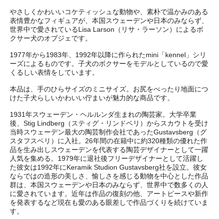
やさしくかわいいコケティッシュな動物や、素朴で温かみのある
表情豊かなフィギュアが、本国スウェーデンや日本のみならず、
世界中で愛されているLisa Larson（リサ・ラーソン）によるボ
クサー犬のオブジェです。
1977年から1983年、1992年以降に作られたmini「kennel」シリ
ーズによるものです。子犬のボクサーをモデルとしているので愛
くるしい表情をしています。
本品は、手のひらサイズのミニサイズ。お尻をべったり地面につ
けた子犬らしいかわいい佇まいが魅力的な商品です。
1931年スウェーデン・ヘルルンダ生まれの陶芸家。大学卒業
後、Stig Lindberg（スティグ・リンドベリ）からスカウトを受け
当時スウェーデン最大の陶芸制作会社であったGustavsberg（グ
スタフスベリ）に入社。26年間の在籍中に約320種類の優れた作
品を生み出しスウェーデンを代表する陶芸デザイナーとして一躍
人気を集める。1979年に退社後フリーデザイナーとして活躍し
た彼女は1992年にKeramik Studion Gustavsberg社を設立。彼女
ならではの造形の美しさ、愉しさを感じる動物を中心とした作品
群は、本国スウェーデンや日本のみならず、世界中で数多くの人
に愛されています。近年は作品の復刻の他、アートピースや新作
を発表するなど現在も愛のある眼差しで作品づくりを続けていま
す。