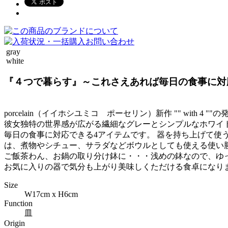
gray
white
『４つで暮らす』～これさえあれば毎日の食事に対
porcelain（イイホシユミコ ポーセリン）新作 "" wi
彼女独特の世界感が広がる繊細なグレーとシンプルなホワイ
毎日の食事に対応できる4アイテムです。 器を持ち上げて使う
は、煮物やシチュー、サラダなどボウルとしても使える使い
ご飯茶わん、お鍋の取り分け鉢に・・・浅めの鉢なので、ゆ
お気に入りの器で気分も上がり美味しくただける食卓になり
Size
W17cm x H6cm
Function
皿
Origin