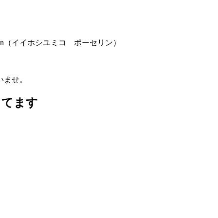
orcelain（イイホシユミコ ポーセリン）
いませ。
ってます