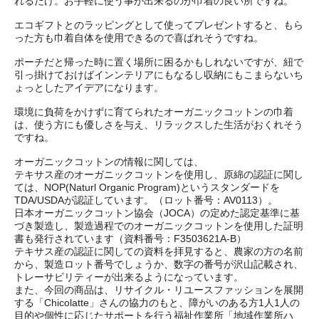
れるだけ。お手軽に使う事が出来るのが巾着の良い所ですね。
エコギフトとのラッピングとして使ってプレゼントすると、もら
った方も巾着自体を使用できるので喜ばれそうですね。
ポーチだと帰った時に置く場所に困るかもしれないですが、紐で
引っ掛けておけばインンテリアにもなるし収納にもこまらないち
ょっとしたアイデアになります。
環境に負荷をかけずに育てられたオーガニックコットンの巾着
は、使う方にも優しさを与え、リラックスした生活がおくれそう
ですね。
オーガニックコットンの情報に関しては、
テキサス産のオーガニックコットンを使用し、原綿の認証に関し
ては、NOP(Naturl Organic Program)というスタンダードを
TDA/USDAが認証しています。（ロット番号：AV0113）。
日本オーガニックコットン協会（JOCA）の定めた認定基準に基
づき製造し、製造過程でのオーガニックコットンを使用した証明
書も発行されています（資料番号：F3503621A-B）
テキサス産の認証に関しての資料を拝見すると、農家の方の名前
から、製造ロット番号でしょうか、数字の番号が沢山記載され、
トレーサビリティーが出来るようになっています。
また、今回の商品は、リサイクル・リユースファッションを展開
する「Chicolatte」さんの協力のもと、障がいのある方1人1人の
目的や個性に応じたサポートを行う福祉作業所「地域作業所ハ