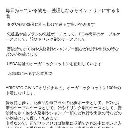
毎日持っている物を、整理しながらインテリアにする巾
着
タグや紐の部分に引っ掛けて吊るす事ができます
化粧品や歯ブラシの化粧ポーチとして、PCや携帯のケーブルケ
ースとして、飴やドリンク剤のケースとして
普段持ち歩く物や入浴剤やシャンプー類など旅行や出張の時な
どの小物袋として
USDA認証のオーガニックコットンを使用しています
お部屋に吊るすお道具袋
ARIGATO GIVINGオリジナルの、オーガニックコットン100%の
巾着になります。
普段持ち歩く、化粧品や歯ブラシの化粧ポーチとして、PCや携
帯のケーブルケースとして、飴やドリンク剤のケースとして、普
段持ち歩く物や入浴剤やシャンプー類など旅行や出張の時などの
小物袋として優しく包みます。
巾着なので、紐でサッとひけば簡単に収納でき鞄の中にポンと入